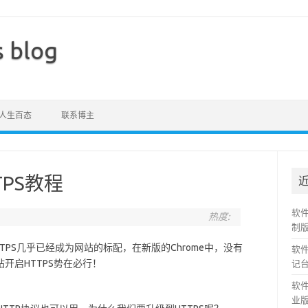
s blog
人生百态
联系博主
PS教程
软件
热度:
制
TTPS几乎已经成为网站的标配，在新版的Chrome中，没有
软件
开启HTTPS势在必行！
记
软件
业版v