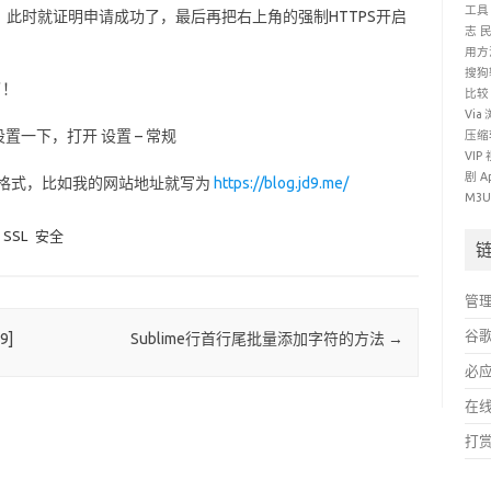
工具
此时就证明申请成功了，最后再把右上角的强制HTTPS开启
志
用方
搜狗
了！
比较
Via
设置一下，打开 设置 – 常规
压缩
VIP
剧
A
TTPS 格式，比如我的网站地址就写为
https://blog.jd9.me/
M3
SSL
安全
管
谷
9]
Sublime行首行尾批量添加字符的方法
→
必
在
打