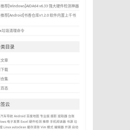
推荐[Windows]AIDA64 v6.33 强大硬件检测神器
推荐[Android]书香仓库v1.2.0 软件内置上千书
nux垃圾清理命令
分类目录
术文章
源下载
利合集
生百态
标签云
汽车导航
Android
百度地图
专业版
摄影
提取器
台账
dows
电子发票
Excel
硬件检测
推荐
手机阅读器
书源
垃
理
Linux
autoclean
缓存清除
Vim
模式
编辑器
开源
启动