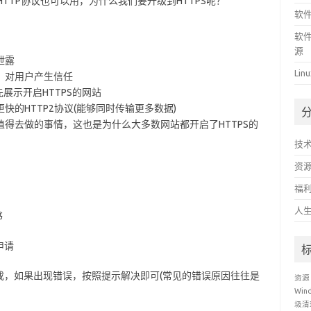
认的HTTP协议也可以用，为什么我们要升级到HTTPS呢？
软件
软件
源
泄露
Li
志，对用户产生信任
展示开启HTTPS的网站
快的HTTP2协议(能够同时传输更多数据)
值得去做的事情，这也是为什么大多数网站都开启了HTTPS的
技
资
福
人
书
申请
成，如果出现错误，按照提示解决即可(常见的错误原因往往是
资源
Win
圾清