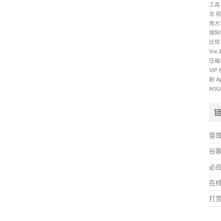
工具
志
用方
搜狗
比较
Via
压缩
VIP
剧
A
M3
管
谷
必
在
打