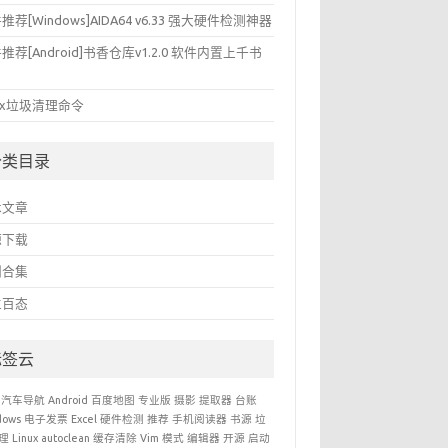
推荐[Windows]AIDA64 v6.33 强大硬件检测神器
推荐[Android]书香仓库v1.2.0 软件内置上千书
nux垃圾清理命令
分类目录
术文章
源下载
利合集
生百态
标签云
汽车导航
Android
百度地图
专业版
摄影
提取器
台账
dows
电子发票
Excel
硬件检测
推荐
手机阅读器
书源
垃
理
Linux
autoclean
缓存清除
Vim
模式
编辑器
开源
启动