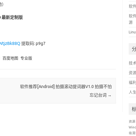
动）
软件
软件
.0 最新定制版
源
Li
7WtjzBk88Q
提取码: p9g7
d
百度地图
专业版
技
资
福
软件推荐[Android] 拍摄滚动提词器V1.0 拍摄不怕
人
忘记台词
→
资源
Win
圾清