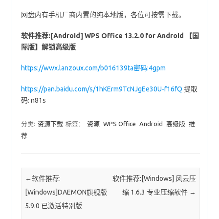
网盘内有手机厂商内置的纯本地版，各位可按需下载。
软件推荐:[Android] WPS Office 13.2.0 for Android 【国
际版】解锁高级版
https://wwx.lanzoux.com/b016139ta密码:4gpm
https://pan.baidu.com/s/1hKErm9TcNJgEe30U-f16fQ
提取
码: n81s
分类:
资源下载
标签：
资源
WPS Office
Android
高级版
推
荐
Post navigation
←
软件推荐:
软件推荐:[Windows] 风云压
[Windows]DAEMON旗舰版
缩 1.6.3 专业压缩软件
→
5.9.0 已激活特别版